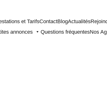
estations et Tarifs
Contact
Blog
Actualités
Rejoind
tites annonces
Questions fréquentes
Nos Ag
11/19/2025
2 min read